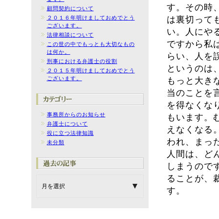
す。その時
顧問契約について
２０１６年明けましておめでとう
は裏切って
ございます。
い。人にや
法律相談について
ですから私
この世の中でもっとも大切なもの
は何か。
らい、人を
刑事における弁護士の役割
というのは
２０１５年明けましておめでとう
ございます。
もっと大き
当のことを
を得なくな
事務所からのお知らせ
もいます。
弁護士について
えなくなる
役に立つ法律知識
われ、まっ
未分類
人間は、ど
しまうので
ることが、
す。