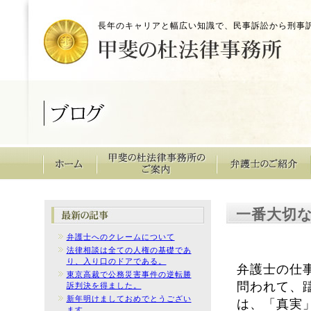
長年のキャリアと幅広い知識で、民事訴訟から刑事
一番大切
弁護士へのクレームについて
法律相談は全ての人権の基礎であ
り、入り口のドアである。
弁護士の仕
東京高裁で公務災害事件の逆転勝
問われて、
訴判決を得ました。
新年明けましておめでとうござい
は、「真実
ます。