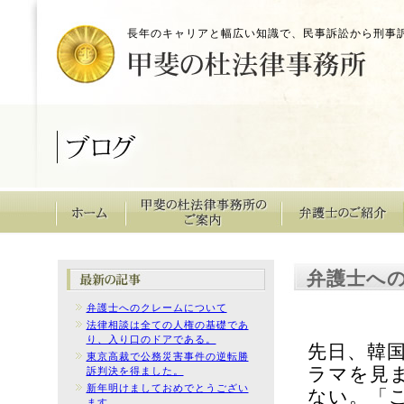
長年のキャリアと幅広い知識で、民事訴訟から刑事
弁護士へ
弁護士へのクレームについて
法律相談は全ての人権の基礎であ
り、入り口のドアである。
先日、韓
東京高裁で公務災害事件の逆転勝
ラマを見
訴判決を得ました。
新年明けましておめでとうござい
ない。「
ます。