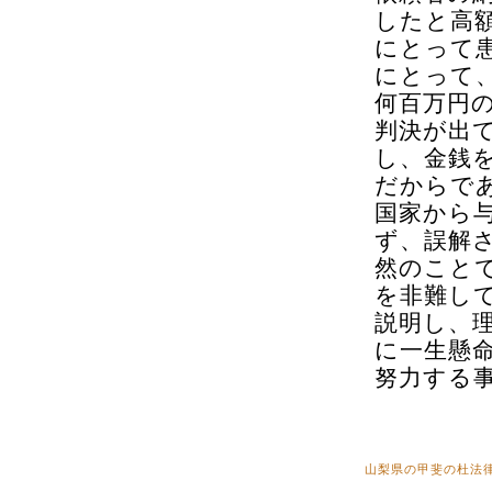
したと高
にとって
にとって
何百万円
判決が出
し、金銭
だからで
国家から
ず、誤解
然のこと
を非難し
説明し、
に一生懸
努力する
山梨県の甲斐の杜法