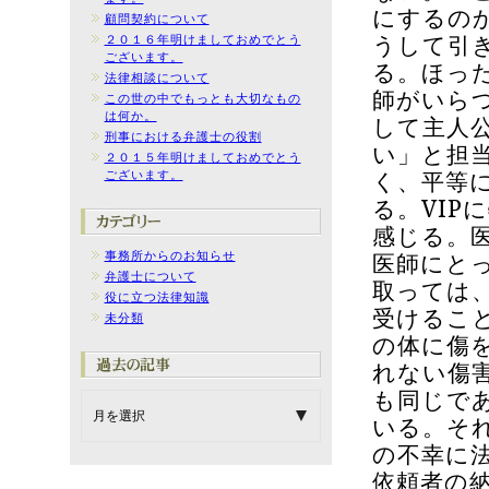
にするの
顧問契約について
うして引
２０１６年明けましておめでとう
ございます。
る。ほっ
法律相談について
師がいら
この世の中でもっとも大切なもの
は何か。
して主人
刑事における弁護士の役割
い」と担
２０１５年明けましておめでとう
く、平等
ございます。
る。
VIP
に
感じる。
医師にと
事務所からのお知らせ
弁護士について
取っては
役に立つ法律知識
受けるこ
未分類
の体に傷
れない傷
も同じで
いる。そ
の不幸に
依頼者の